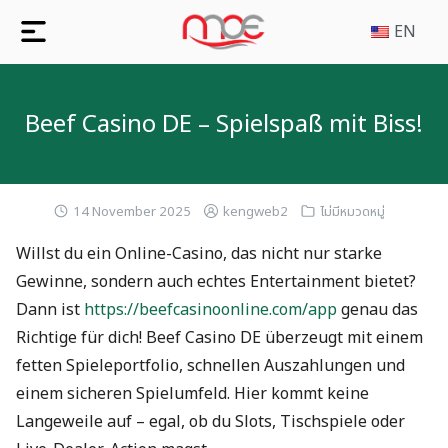
EN
Beef Casino DE – Spielspaß mit Biss!
14 November 2025
kengweb2
ไม่มีหมวดหมู่
Willst du ein Online-Casino, das nicht nur starke
Gewinne, sondern auch echtes Entertainment bietet?
Dann ist
https://beefcasinoonline.com/app
genau das
Richtige für dich! Beef Casino DE überzeugt mit einem
fetten Spieleportfolio, schnellen Auszahlungen und
einem sicheren Spielumfeld. Hier kommt keine
Langeweile auf – egal, ob du Slots, Tischspiele oder