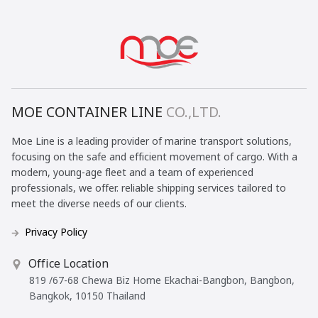
MOE CONTAINER LINE
CO.,LTD.
Moe Line is a leading provider of marine transport solutions,
focusing on the safe and efficient movement of cargo. With a
modern, young-age fleet and a team of experienced
professionals, we offer. reliable shipping services tailored to
meet the diverse needs of our clients.
Privacy Policy
Office Location
819 /67-68 Chewa Biz Home Ekachai-Bangbon, Bangbon,
Bangkok, 10150 Thailand