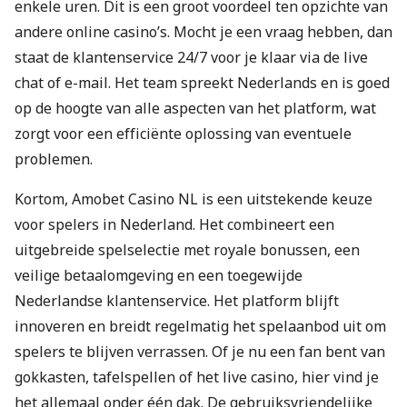
enkele uren. Dit is een groot voordeel ten opzichte van
andere online casino’s. Mocht je een vraag hebben, dan
staat de klantenservice 24/7 voor je klaar via de live
chat of e-mail. Het team spreekt Nederlands en is goed
op de hoogte van alle aspecten van het platform, wat
zorgt voor een efficiënte oplossing van eventuele
problemen.
Kortom, Amobet Casino NL is een uitstekende keuze
voor spelers in Nederland. Het combineert een
uitgebreide spelselectie met royale bonussen, een
veilige betaalomgeving en een toegewijde
Nederlandse klantenservice. Het platform blijft
innoveren en breidt regelmatig het spelaanbod uit om
spelers te blijven verrassen. Of je nu een fan bent van
gokkasten, tafelspellen of het live casino, hier vind je
het allemaal onder één dak. De gebruiksvriendelijke