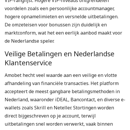
VIP-ranglijst. Hogere VIP-niveaus ontgrendelen
voordelen zoals een persoonlijke accountmanager,
hogere opnamelimieten en versnelde uitbetalingen.
De omzeteisen voor bonussen zijn duidelijk en
marktconform, wat het een eerlijk aanbod maakt voor
de Nederlandse speler.
Veilige Betalingen en Nederlandse
Klantenservice
Amobet hecht veel waarde aan een veilige en vlotte
afhandeling van financiële transacties. Het platform
accepteert de meest gangbare betalingsmethoden in
Nederland, waaronder iDEAL, Bancontact, en diverse e-
wallets zoals Skrill en Neteller. Stortingen worden
direct bijgeschreven op je account, terwijl
uitbetalingen snel worden verwerkt, vaak binnen