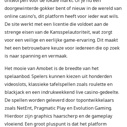
ontworpen voor de lokale markt. Of je nu een
doorgewinterde gokker bent of nieuw in de wereld van
online casino’s, dit platform heeft voor ieder wat wils.
De site werkt met een licentie die voldoet aan de
strenge eisen van de Kansspelautoriteit, wat zorgt
voor een veilige en eerlijke game-ervaring. Dit maakt
het een betrouwbare keuze voor iedereen die op zoek
is naar spanning en vermaak.
Het mooie van Amobet is de breedte van het
spelaanbod. Spelers kunnen kiezen uit honderden
videoslots, klassieke tafelspellen zoals roulette en
blackjack en een indrukwekkend live casino-gedeelte.
De spellen worden geleverd door topontwikkelaars
zoals NetEnt, Pragmatic Play en Evolution Gaming.
Hierdoor zijn graphics haarscherp en de gameplay
vloeiend. Een groot pluspunt is dat het platform