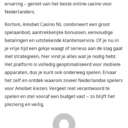
ervaring – geniet van het beste online casino voor
Nederlanders.
Kortom, Amobet Casino NL combineert een groot
spelaanbod, aantrekkelijke bonussen, eenvoudige
betalingen en uitstekende klantenservice. Of je nu in
je vrije tijd een gokje waagt of serieus aan de slag gaat
met strategieën, hier vind je alles wat je nodig hebt.
Het platform is volledig geoptimaliseerd voor mobiele
apparaten, dus je kunt ook onderweg spelen. Ervaar
het zelf en ontdek waarom zoveel Nederlandse spelers
voor Amobet kiezen. Vergeet niet verantwoord te
spelen en stel vooraf een budget vast – zo blijft het
plezierig en veilig.