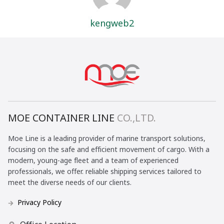
kengweb2
MOE CONTAINER LINE
CO.,LTD.
Moe Line is a leading provider of marine transport solutions,
focusing on the safe and efficient movement of cargo. With a
modern, young-age fleet and a team of experienced
professionals, we offer. reliable shipping services tailored to
meet the diverse needs of our clients.
Privacy Policy